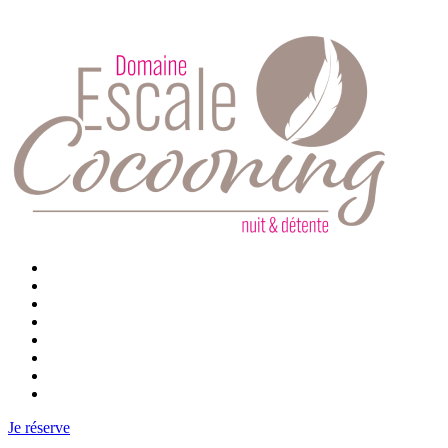
Accueil
Nos hébergements
Day spa
Coffrets cadeaux
Kota Grill
Contact
Réservez votre hébergement
Réservez vos activités
Je réserve