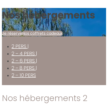
Nos hébergements
Je réserve
Nos coffrets cadeaux
2 PERS |
2 – 4 PERS |
2 – 6 PERS |
2 – 8 PERS |
2 – 10 PERS
Nos hébergements 2