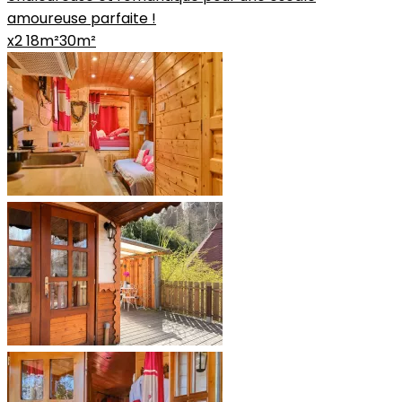
amoureuse parfaite !
x2
18m²
30m²